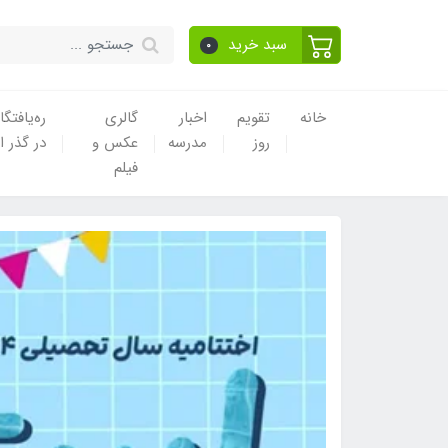
سبد خرید
0
خانه
تقویم
اخبار
گالری
ره‌یافتگا
روز
مدرسه
عکس و
در گذر ا
فیلم