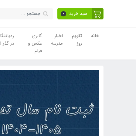
سبد خرید
0
خانه
تقویم
اخبار
گالری
ره‌یافتگا
روز
مدرسه
عکس و
در گذر ا
فیلم