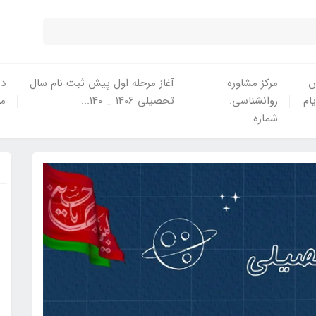
ن
مرکز مشاوره
آغاز مرحله اول پیش ثبت نام سال
در
یام
روانشناسی.
تحصیلی 1406 _ 140...
ما
شماره...