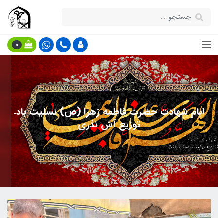
0
ایام شهادت حضرت فاطمه زهرا (ص) تسلیت باد.
توزیع آش نذری