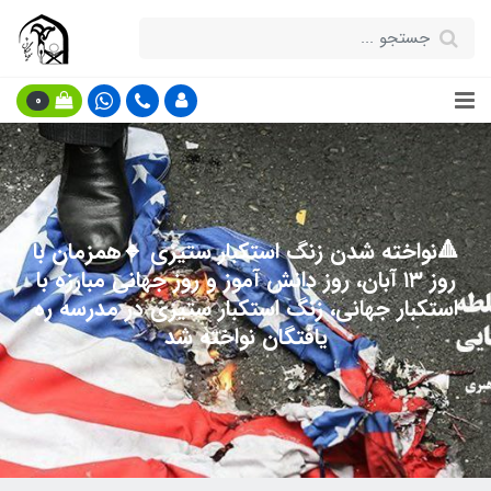
0
🔺نواخته شدن زنگ استکبار ستیزی 🔹همزمان با
روز ۱۳ آبان، روز دانش آموز و روز جهانی مبارزه با
استکبار جهانی، زنگ استکبار ستیزی در مدرسه ره
یافتگان نواخته شد