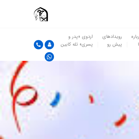
باره
رویدادهای
اردوی «پدر و
پیش رو
پسری» تله کابین