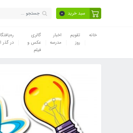
سبد خرید
0
خانه
تقویم
اخبار
گالری
ره‌یافتگا
روز
مدرسه
عکس و
در گذر ا
فیلم