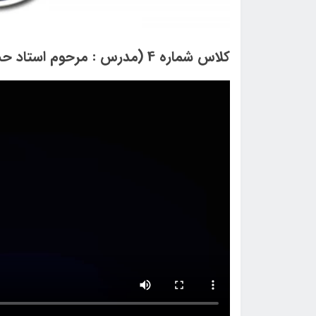
کلاس شماره 4 (مدرس : مرحوم استاد حسن پور)