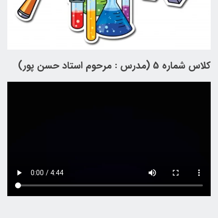
کلاس شماره 5 (مدرس : مرحوم استاد حسن پور)