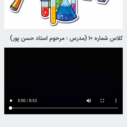
کلاس شماره 10 (مدرس : مرحوم استاد حسن پور)