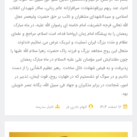
احیاء عند ربهم یرزقونشهادت سرافرازانه عالم ربانی، سالار شهیدان انقلاب
اسلامی و سیدالشهدای منتظران و نائب بر حق حضرت ولیعصر عجل
الله تعالی فرجه الشریف، امام خامنه ای رضوان الله علیه، در ماه مبارک
رمضان را به پیشگاه امام زمان ارواحنا فداه، امت اسلام، مراجع و علمای
عظام و ملت بزرگ ایران تسلیت و تبریک عرض می نمائیم.خداوند
متعال این روح مجاهد بزرگ و فرزند پاک حضرت زهرا سلام الله علیها را
چون مقتدایش امیر مؤمنان علی علیه السلام در ماه مبارک رمضان
پذبرفت و به فیض شهادت نائل ساخت. رهبر عظیم الشأنی را از دست
دادیم و در سوگ او نشستیم که در طهارت روح، قوت ایمان، تدبیر در
امور، شجاعت در برابر متکبران و جهاد فی سبیل الله، یگانه عصر خویش
بود.
16 اسفند 1404
الهام نادری فر
اخبار مدرسه