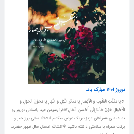
نوروز ۱۴۰۱ مبارک باد.
🌷یَا مُقَلِّبَ الْقُلُوبِ وَ الْأَبْصَارِ یَا مُدَبِّرَ اللَّیْلِ وَ النَّهَارِ یَا مُحَوِّلَ الْحَوْلِ وَ
الْأَحْوَالِ حَوِّلْ حَالَنَا إِلَی أَحْسَنِ الْحَالِ🌸فرا رسیدن عید باستانی نوروز رو
به همه ی همراهان عزیز تبریک عرض میکنیم.انشالله سالی پراز خیر و
برکت همراه با سلامتی داشته باشید.🌹انشالله امسال سال ظهور حضرت