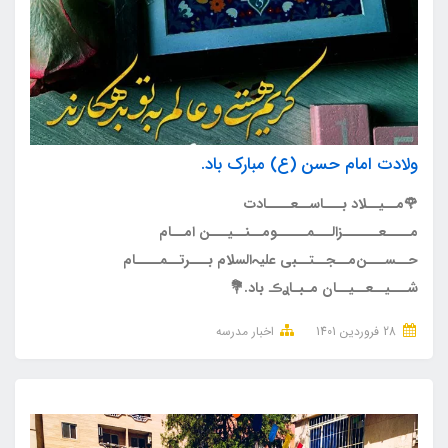
ولادت امام حسن (ع) مبارک باد.
🌹مــیــلاد بـــاســعــــادت
مــــعــــــزالـــمـــــومــنــیـــن امــام
حــســـن‌مــجــتــبی علیہ‌السلام بـــرتــمــــام
شـــیــعــیــان مـبـاࢪڪ باد.💐
28 فروردین 1401
اخبار مدرسه