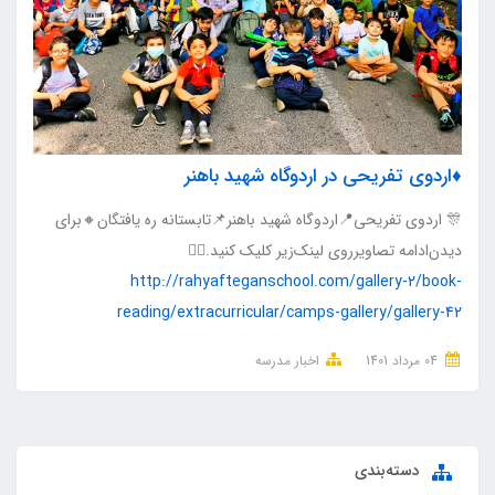
♦️اردوی تفریحی در اردوگاه شهید باهنر
🎊 اردوی تفریحی📍اردوگاه شهید باهنر📌تابستانه ره یافتگان🔸برای
دیدن‌ادامه تصاویر‌روی لینک‌زیر کلیک کنید.👇🏻
http://rahyafteganschool.com/gallery-2/book-
reading/extracurricular/camps-gallery/gallery-42
04 مرداد 1401
اخبار مدرسه
دسته‌بندی