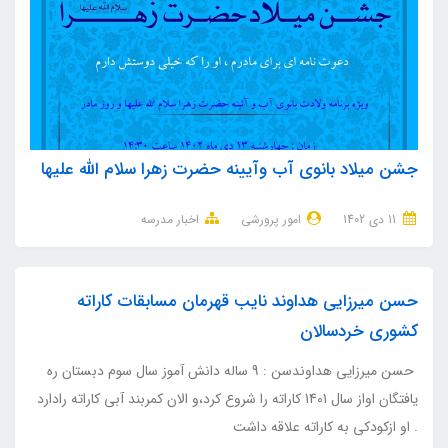
جشن میلاد بانوی آب وآیینه حضرت زهرا سلام الله علیها
11 دی 1402
امور پرورشی
اخبار مدرسه
حسن میرزایی هداوند نایب قهرمان مسابقات کاراته
کشوری خردسالان
حسن میرزایی هداوندسن : 9 ساله دانش آموز سال سوم دبستان ره
یافتگان اواز سال 1401 کاراته را شروع کرد،و الان کمربند آبی کاراته رادارد
. او ازکودکی به کاراته علاقه داشت