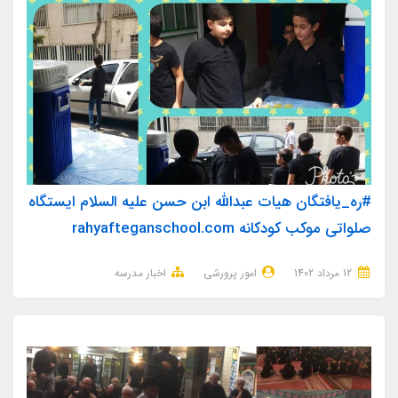
#ره_یافتگان هیات عبدالله ابن حسن علیه السلام ایستگاه
صلواتی موکب کودکانه rahyafteganschool.com
12 مرداد 1402
امور پرورشی
اخبار مدرسه