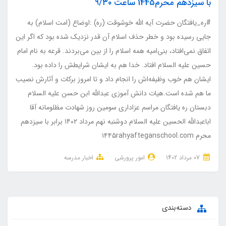
با سیزدهم محرم1445 ساعت ۹/۳۰
#ره_یافتگان حضرت آیه الله خوشوقت (ره) :اوضاع (امت اسلام) به
جایی رسیده بود و خطر حذف اسلام آن قدر نزدیک شده بود که اگر این
اتفاق نمی‌افتاد، بنی‌امیه همه اسلام را از بین می‌بردند. قرعه به نام امام
حسین علیه السلام افتاد. خدا هم به ایشان شرایطش را داده بود.
ایشان هم خوب وظیفه‌اش را انجام داد و تا امروز برکات و آثارش نصیب
ما هم شده است.هیات دانش آموزی عبدالله ابن حسن علیه السلام
دبستان ره یافتگان مراسم عزاداری سومین روز شهادت مظلومانه آقا
اباعبدالله الحسین علیه السلام دوشنبه نهم مرداد ۱۴۰۲ برابر با سیزدهم
محرم ۱۴۴۵rahyafteganschool.com
07 مرداد 1402
امور پرورشی
اخبار مدرسه
دسته‌بندی